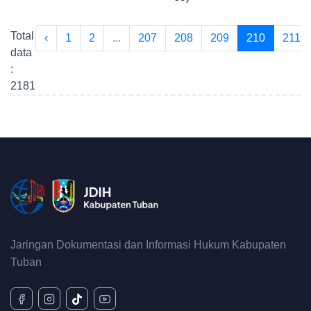
Total
‹
1
2
...
207
208
209
210
211
data
:
2181
Jaringan Dokumentasi dan Informasi Hukum Kabupaten
Tuban