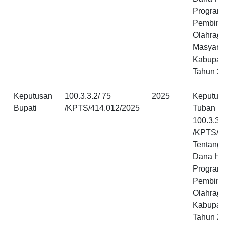
Program 
Pembina
Olahraga
Masyarak
Kabupat
Tahun 2
Keputusan
100.3.3.2/ 75
2025
Keputusa
Bupati
/KPTS/414.012/2025
Tuban N
100.3.3.2
/KPTS/4
Tentang 
Dana Hi
Program 
Pembina
Olahraga
Kabupat
Tahun 2