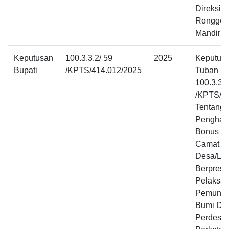
Direksi P
Ronggol
Mandiri 
Keputusan
100.3.3.2/ 59
2025
Keputusa
Bupati
/KPTS/414.012/2025
Tuban N
100.3.3.2
/KPTS/4
Tentang 
Penghar
Bonus K
Camat D
Desa/Lu
Berprest
Pelaksa
Pemungu
Bumi Da
Perdesa