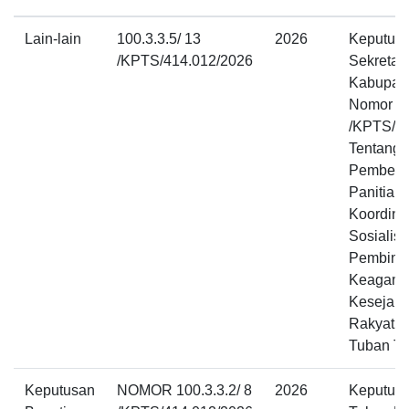
Lain-lain
100.3.3.5/ 13
2026
Keputus
/KPTS/414.012/2026
Sekretar
Kabupat
Nomor 10
/KPTS/4
Tentang
Pembent
Panitia 
Koordina
Sosialis
Pembina
Keagama
Kesejaht
Rakyat K
Tuban T
Keputusan
NOMOR 100.3.3.2/ 8
2026
Keputusa