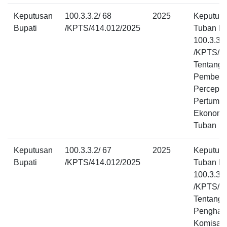
Keputusan
100.3.3.2/ 68
2025
Keputusa
Bupati
/KPTS/414.012/2025
Tuban N
100.3.3.2
/KPTS/4
Tentang
Pembent
Percepat
Pertumb
Ekonomi
Tuban
Keputusan
100.3.3.2/ 67
2025
Keputusa
Bupati
/KPTS/414.012/2025
Tuban N
100.3.3.2
/KPTS/4
Tentang
Penghasi
Komisari