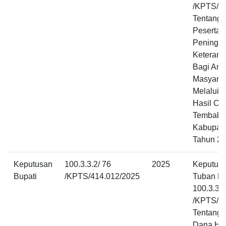
/KPTS/4
Tentang 
Peserta 
Peningka
Keteramp
Bagi Ang
Masyarak
Melalui 
Hasil Cuk
Tembaka
Kabupat
Tahun 2
Keputusan
100.3.3.2/ 76
2025
Keputusa
Bupati
/KPTS/414.012/2025
Tuban N
100.3.3.2
/KPTS/4
Tentang 
Dana Hi