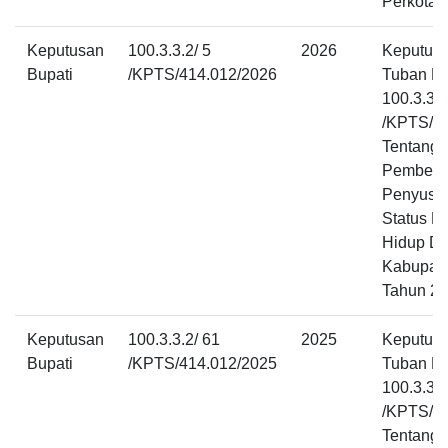
Perkotaa
Keputusan
100.3.3.2/ 5
2026
Keputusa
Bupati
/KPTS/414.012/2026
Tuban N
100.3.3.2
/KPTS/4
Tentang
Pembent
Penyusu
Status L
Hidup D
Kabupat
Tahun 2
Keputusan
100.3.3.2/ 61
2025
Keputusa
Bupati
/KPTS/414.012/2025
Tuban N
100.3.3.2
/KPTS/4
Tentang 