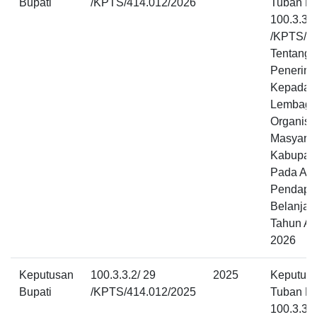
Bupati
/KPTS/414.012/2026
Tuban N
100.3.3.2
/KPTS/4
Tentang 
Penerim
Kepada 
Lembaga
Organisa
Masyarak
Kabupat
Pada An
Pendapa
Belanja 
Tahun A
2026
Keputusan
100.3.3.2/ 29
2025
Keputusa
Bupati
/KPTS/414.012/2025
Tuban N
100.3.3.2