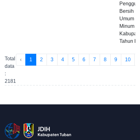
Penggun
Bersih P
Umum Da
Minum Tir
Kabupat
Tahun B
Total
‹
1
2
3
4
5
6
7
8
9
10
.
data
:
2181