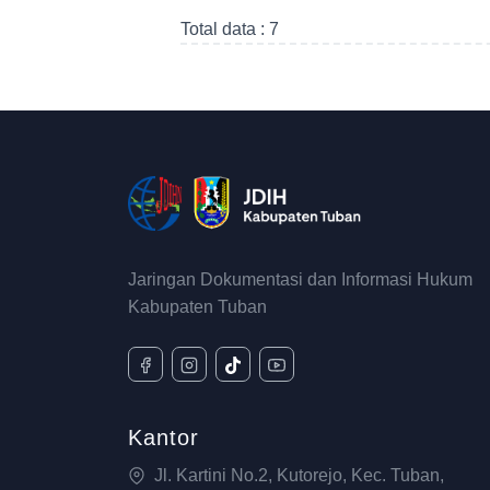
Total data : 7
Jaringan Dokumentasi dan Informasi Hukum
Kabupaten Tuban
Kantor
Jl. Kartini No.2, Kutorejo, Kec. Tuban,