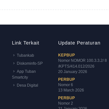
Link Terkait
Update Peraturan
KEPBUP
Tubankab
Nomor NOMOR 100.3.3.2/ 8
Diskominfo-SP
/KPTS/414.012/2026
App Tuban
20 January 2026
Smartcity
PERBUP
Nomor 6
Desa Digital
13 March 2026
PERBUP
Nomor 2
21 January 2026