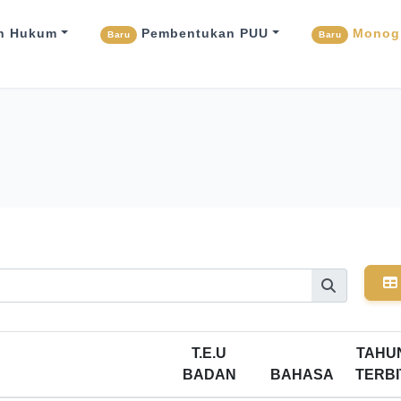
n Hukum
Pembentukan PUU
Monogr
Baru
Baru
T.E.U
TAHU
BADAN
BAHASA
TERBI