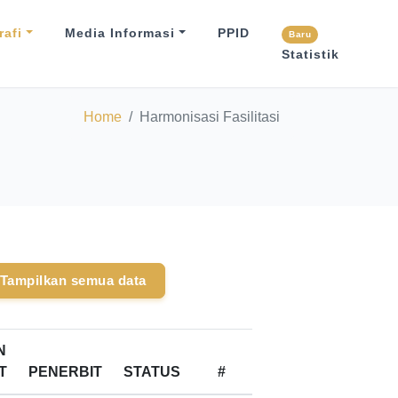
afi
Media Informasi
PPID
Baru
Statistik
Home
Harmonisasi Fasilitasi
Tampilkan semua data
N
T
PENERBIT
STATUS
#