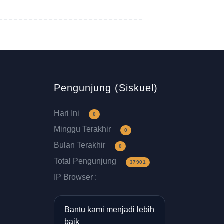
Pengunjung (Siskuel)
Hari Ini
0
Minggu Terakhir
0
Bulan Terakhir
0
Total Pengunjung
37901
IP Browser :
Bantu kami menjadi lebih
baik