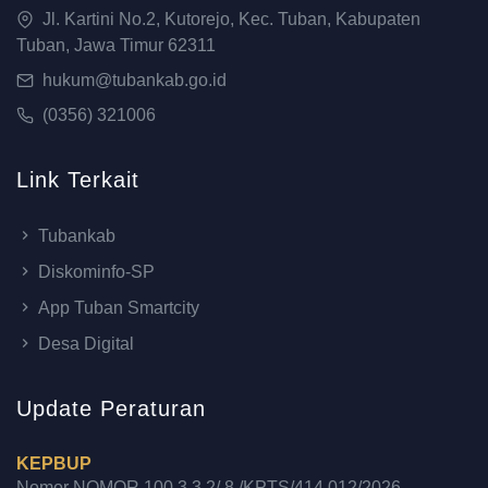
Jl. Kartini No.2, Kutorejo, Kec. Tuban, Kabupaten
Tuban, Jawa Timur 62311
hukum@tubankab.go.id
(0356) 321006
Link Terkait
Tubankab
Diskominfo-SP
App Tuban Smartcity
Desa Digital
Update Peraturan
KEPBUP
Nomor NOMOR 100.3.3.2/ 8 /KPTS/414.012/2026