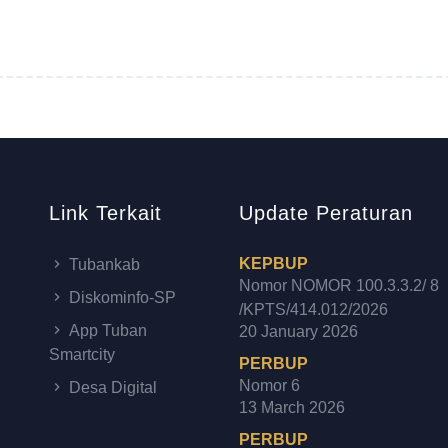
Link Terkait
Update Peraturan
KEPBUP
Tubankab
Nomor NOMOR 100.3.3.2/ 8
Diskominfo-SP
/KPTS/414.012/2026
App Tuban
20 January 2026
Smartcity
PERBUP
Nomor 6
Desa Digital
13 March 2026
PERBUP