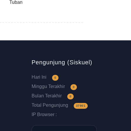
Tuban
Pengunjung (Siskuel)
Hari Ini
0
Minggu Terakhir
0
Bulan Terakhir
0
Total Pengunjung
37901
IP Browser :