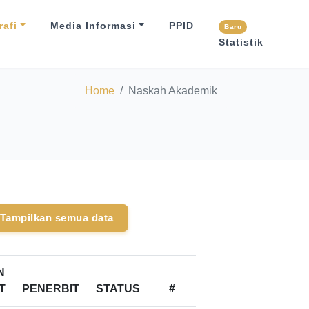
afi
Media Informasi
PPID
Baru
Statistik
Home
Naskah Akademik
Tampilkan semua data
N
T
PENERBIT
STATUS
#