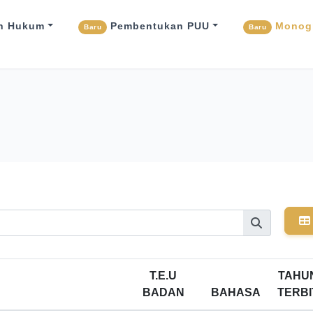
n Hukum
Pembentukan PUU
Monogr
Baru
Baru
T.E.U
TAHU
BADAN
BAHASA
TERBI