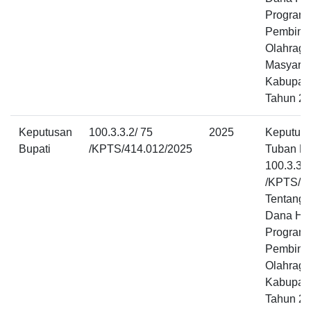
Program 
Pembina
Olahraga
Masyarak
Kabupat
Tahun 2
Keputusan
100.3.3.2/ 75
2025
Keputusa
Bupati
/KPTS/414.012/2025
Tuban N
100.3.3.2
/KPTS/4
Tentang 
Dana Hi
Program 
Pembina
Olahraga
Kabupat
Tahun 2