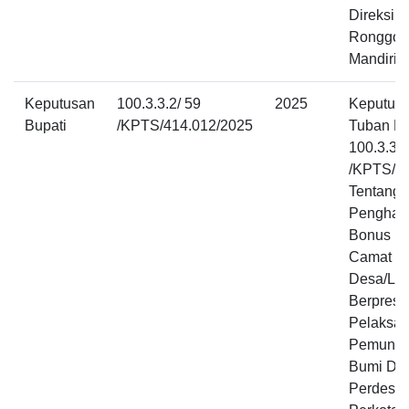
Direksi P
Ronggol
Mandiri 
Keputusan
100.3.3.2/ 59
2025
Keputusa
Bupati
/KPTS/414.012/2025
Tuban N
100.3.3.2
/KPTS/4
Tentang 
Penghar
Bonus K
Camat D
Desa/Lu
Berprest
Pelaksa
Pemungu
Bumi Da
Perdesa