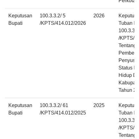
Perkotaa
Keputusan
100.3.3.2/ 5
2026
Keputusa
Bupati
/KPTS/414.012/2026
Tuban N
100.3.3.2
/KPTS/4
Tentang
Pembent
Penyusu
Status L
Hidup D
Kabupat
Tahun 2
Keputusan
100.3.3.2/ 61
2025
Keputusa
Bupati
/KPTS/414.012/2025
Tuban N
100.3.3.2
/KPTS/4
Tentang 