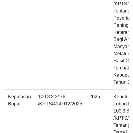
/KPTS/4
Tentang 
Peserta 
Peningka
Keteramp
Bagi Ang
Masyarak
Melalui 
Hasil Cuk
Tembaka
Kabupat
Tahun 2
Keputusan
100.3.3.2/ 76
2025
Keputusa
Bupati
/KPTS/414.012/2025
Tuban N
100.3.3.2
/KPTS/4
Tentang 
Dana Hi