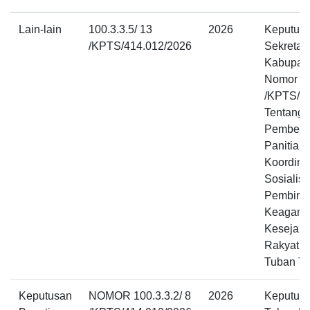
Lain-lain
100.3.3.5/ 13
2026
Keputus
/KPTS/414.012/2026
Sekretar
Kabupat
Nomor 10
/KPTS/4
Tentang
Pembent
Panitia 
Koordina
Sosialis
Pembina
Keagama
Kesejaht
Rakyat K
Tuban T
Keputusan
NOMOR 100.3.3.2/ 8
2026
Keputusa