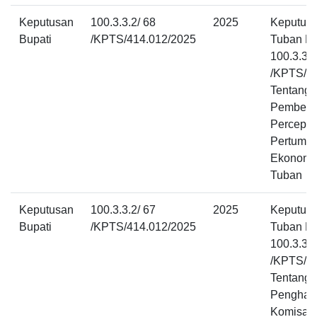
Keputusan
100.3.3.2/ 68
2025
Keputusa
Bupati
/KPTS/414.012/2025
Tuban N
100.3.3.2
/KPTS/4
Tentang
Pembent
Percepat
Pertumb
Ekonomi
Tuban
Keputusan
100.3.3.2/ 67
2025
Keputusa
Bupati
/KPTS/414.012/2025
Tuban N
100.3.3.2
/KPTS/4
Tentang
Penghasi
Komisari