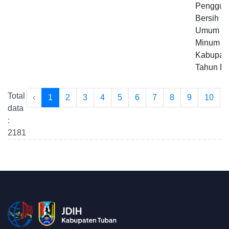
Penggun
Bersih P
Umum Da
Minum Tir
Kabupat
Tahun B
Total
‹
1
2
3
4
5
6
7
8
9
10
.
data
:
2181