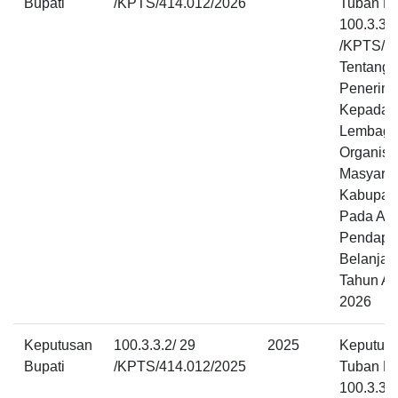
Bupati
/KPTS/414.012/2026
Tuban N
100.3.3.2
/KPTS/4
Tentang 
Penerim
Kepada 
Lembaga
Organisa
Masyarak
Kabupat
Pada An
Pendapa
Belanja 
Tahun A
2026
Keputusan
100.3.3.2/ 29
2025
Keputusa
Bupati
/KPTS/414.012/2025
Tuban N
100.3.3.2