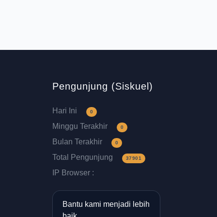
Pengunjung (Siskuel)
Hari Ini
0
Minggu Terakhir
0
Bulan Terakhir
0
Total Pengunjung
37901
IP Browser :
Bantu kami menjadi lebih
baik