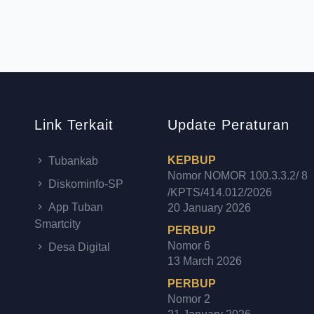
Link Terkait
Update Peraturan
KEPBUP
Tubankab
Nomor NOMOR 100.3.3.2/ 8
Diskominfo-SP
/KPTS/414.012/2026
App Tuban
20 January 2026
Smartcity
PERBUP
Nomor 6
Desa Digital
13 March 2026
PERBUP
Nomor 2