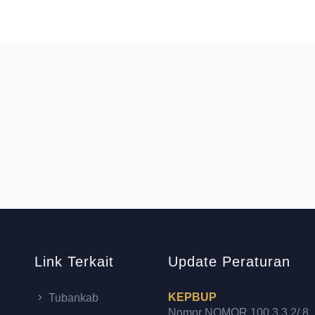
Link Terkait
Update Peraturan
KEPBUP
Tubankab
Nomor NOMOR 100.3.3.2/ 8